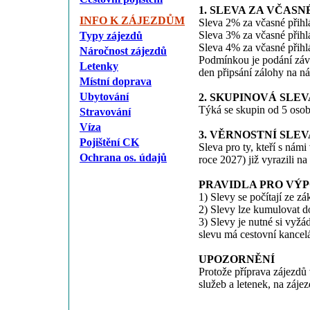
1. SLEVA ZA VČASN
INFO K ZÁJEZDŮM
Sleva 2% za včasné přihl
Sleva 3% za včasné přihl
Typy zájezdů
Sleva 4% za včasné přihl
Náročnost zájezdů
Podmínkou je podání záva
Letenky
den připsání zálohy na ná
Místní doprava
Ubytování
2. SKUPINOVÁ SLEV
Týká se skupin od 5 osob
Stravování
Víza
3. VĚRNOSTNÍ SLEV
Pojištění CK
Sleva pro ty, kteří s námi
Ochrana os. údajů
roce 2027) již vyrazili na
PRAVIDLA PRO VÝ
1) Slevy se počítají ze z
2) Slevy lze kumulovat 
3) Slevy je nutné si vyžá
slevu má cestovní kancel
UPOZORNĚNÍ
Protože příprava zájezdů
služeb a letenek, na záje