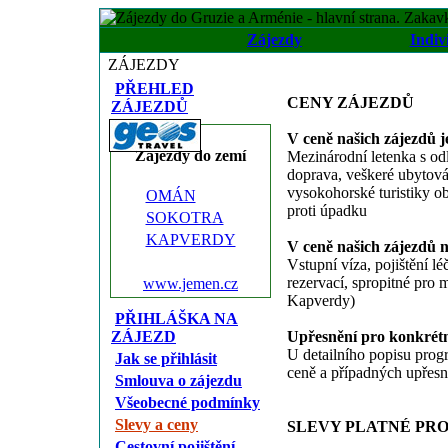
Zájezdy
Indiv
ZÁJEZDY
PŘEHLED
CENY ZÁJEZDŮ
ZÁJEZDŮ
V ceně našich zájezdů j
Zájezdy do zemí
Mezinárodní letenka s odl
doprava, veškeré ubytován
vysokohorské turistiky o
OMÁN
proti úpadku
SOKOTRA
KAPVERDY
V ceně našich zájezdů 
Vstupní víza, pojištění l
rezervací, spropitné pro 
www.jemen.cz
Kapverdy)
PŘIHLÁŠKA NA
ZÁJEZD
Upřesnění pro konkrétn
U detailního popisu prog
Jak se přihlásit
ceně a případných upřesn
Smlouva o zájezdu
Všeobecné podmínky
Slevy a ceny
SLEVY PLATNÉ PRO
Cestovní pojištění