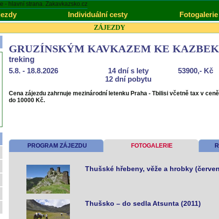
jezdy
Individuální cesty
Fotogalerie
ZÁJEZDY
GRUZÍNSKÝM KAVKAZEM KE KAZBEKU --
treking
5.8. - 18.8.2026
14 dní s lety
53900,- Kč
12 dní pobytu
Cena zájezdu zahrnuje mezinárodní letenku Praha - Tbilisi včetně tax v ceně
do 10000 Kč.
PROGRAM ZÁJEZDU
FOTOGALERIE
R
Thušské hřebeny, věže a hrobky (červe
Thušsko – do sedla Atsunta (2011)