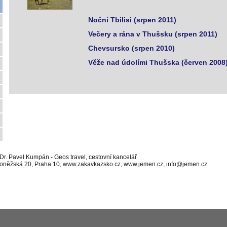
Noční Tbilisi (srpen 2011)
Večery a rána v Thušsku (srpen 2011)
Chevsursko (srpen 2010)
Věže nad údolími Thušska (červen 2008
r. Pavel Kumpán - Geos travel, cestovní kancelář
oněžská 20, Praha 10, www.zakavkazsko.cz, www.jemen.cz, info@jemen.cz