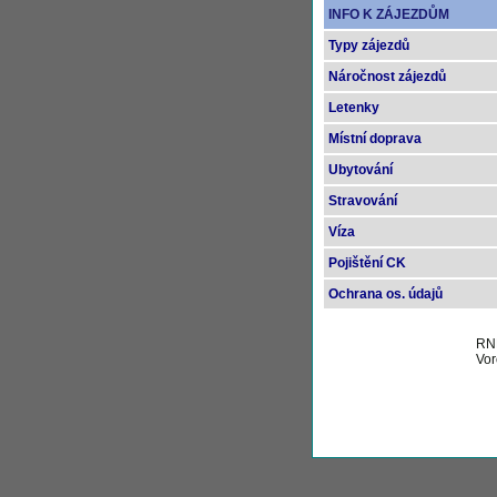
INFO K ZÁJEZDŮM
Typy zájezdů
Náročnost zájezdů
Letenky
Místní doprava
Ubytování
Stravování
Víza
Pojištění CK
Ochrana os. údajů
RND
Vor