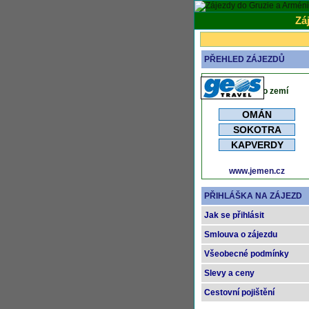
Zá
PŘEHLED ZÁJEZDŮ
Zájezdy do zemí
OMÁN
SOKOTRA
KAPVERDY
www.jemen.cz
PŘIHLÁŠKA NA ZÁJEZD
Jak se přihlásit
Smlouva o zájezdu
Všeobecné podmínky
Slevy a ceny
Cestovní pojištění